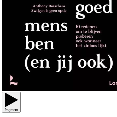
fragment