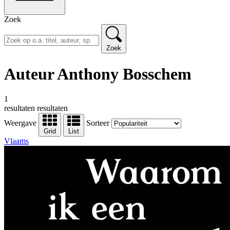
Zoek
Zoek
Auteur Anthony Bosschem
1
resultaten
resultaten
Weergave
Sorteer
Grid
List
Vlaams