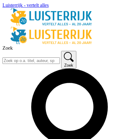
Luisterrijk - vertelt alles
Zoek
Zoek