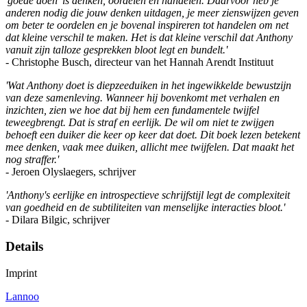
'goede doen' is denken, oordelen en handelen. Daarvoor heb je
anderen nodig die jouw denken uitdagen, je meer zienswijzen geven
om beter te oordelen en je bovenal inspireren tot handelen om net
dat kleine verschil te maken. Het is dat kleine verschil dat Anthony
vanuit zijn talloze gesprekken bloot legt en bundelt.'
- Christophe Busch, directeur van het Hannah Arendt Instituut
'Wat Anthony doet is diepzeeduiken in het ingewikkelde bewustzijn
van deze samenleving. Wanneer hij bovenkomt met verhalen en
inzichten, zien we hoe dat bij hem een fundamentele twijfel
teweegbrengt. Dat is straf en eerlijk. De wil om niet te zwijgen
behoeft een duiker die keer op keer dat doet. Dit boek lezen betekent
mee denken, vaak mee duiken, allicht mee twijfelen. Dat maakt het
nog straffer.'
- Jeroen Olyslaegers, schrijver
'Anthony's eerlijke en introspectieve schrijfstijl legt de complexiteit
van goedheid en de subtiliteiten van menselijke interacties bloot.'
- Dilara Bilgic, schrijver
Details
Imprint
Lannoo