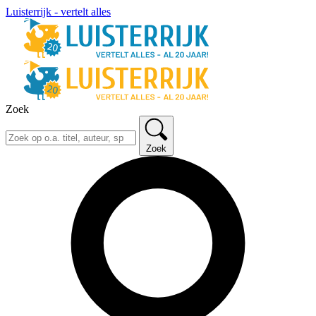
Luisterrijk - vertelt alles
Zoek
Zoek