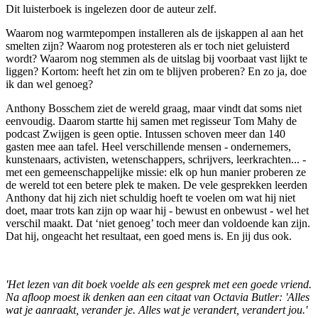
Dit luisterboek is ingelezen door de auteur zelf.
Waarom nog warmtepompen installeren als de ijskappen al aan het
smelten zijn? Waarom nog protesteren als er toch niet geluisterd
wordt? Waarom nog stemmen als de uitslag bij voorbaat vast lijkt te
liggen? Kortom: heeft het zin om te blijven proberen? En zo ja, doe
ik dan wel genoeg?
Anthony Bosschem ziet de wereld graag, maar vindt dat soms niet
eenvoudig. Daarom startte hij samen met regisseur Tom Mahy de
podcast Zwijgen is geen optie. Intussen schoven meer dan 140
gasten mee aan tafel. Heel verschillende mensen - ondernemers,
kunstenaars, activisten, wetenschappers, schrijvers, leerkrachten... -
met een gemeenschappelijke missie: elk op hun manier proberen ze
de wereld tot een betere plek te maken. De vele gesprekken leerden
Anthony dat hij zich niet schuldig hoeft te voelen om wat hij niet
doet, maar trots kan zijn op waar hij - bewust en onbewust - wel het
verschil maakt. Dat ‘niet genoeg’ toch meer dan voldoende kan zijn.
Dat hij, ongeacht het resultaat, een goed mens is. En jij dus ook.
'Het lezen van dit boek voelde als een gesprek met een goede vriend.
Na afloop moest ik denken aan een citaat van Octavia Butler: 'Alles
wat je aanraakt, verander je. Alles wat je verandert, verandert jou.'