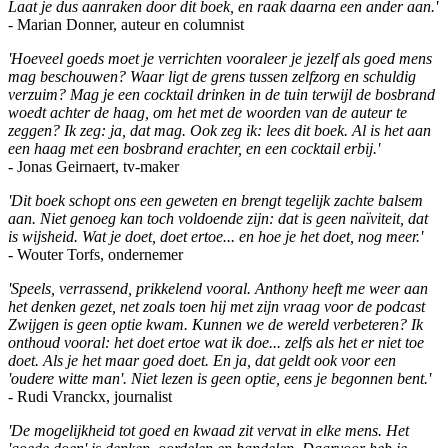
Laat je dus aanraken door dit boek, en raak daarna een ander aan.'
- Marian Donner, auteur en columnist
'Hoeveel goeds moet je verrichten vooraleer je jezelf als goed mens
mag beschouwen? Waar ligt de grens tussen zelfzorg en schuldig
verzuim? Mag je een cocktail drinken in de tuin terwijl de bosbrand
woedt achter de haag, om het met de woorden van de auteur te
zeggen? Ik zeg: ja, dat mag. Ook zeg ik: lees dit boek. Al is het aan
een haag met een bosbrand erachter, en een cocktail erbij.'
- Jonas Geirnaert, tv-maker
'Dit boek schopt ons een geweten en brengt tegelijk zachte balsem
aan. Niet genoeg kan toch voldoende zijn: dat is geen naïviteit, dat
is wijsheid. Wat je doet, doet ertoe... en hoe je het doet, nog meer.'
- Wouter Torfs, ondernemer
'Speels, verrassend, prikkelend vooral. Anthony heeft me weer aan
het denken gezet, net zoals toen hij met zijn vraag voor de podcast
Zwijgen is geen optie kwam. Kunnen we de wereld verbeteren? Ik
onthoud vooral: het doet ertoe wat ik doe... zelfs als het er niet toe
doet. Als je het maar goed doet. En ja, dat geldt ook voor een
'oudere witte man'. Niet lezen is geen optie, eens je begonnen bent.'
- Rudi Vranckx, journalist
'De mogelijkheid tot goed en kwaad zit vervat in elke mens. Het