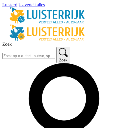
Luisterrijk - vertelt alles
Zoek
Zoek