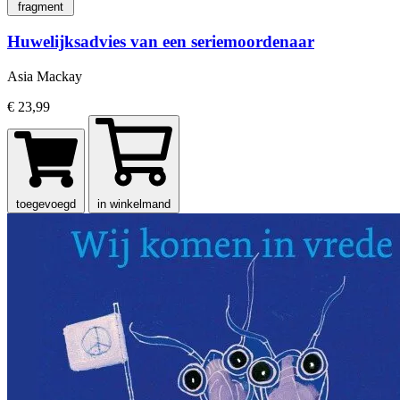
fragment
Huwelijksadvies van een seriemoordenaar
Asia Mackay
€ 23,99
toegevoegd
in winkelmand