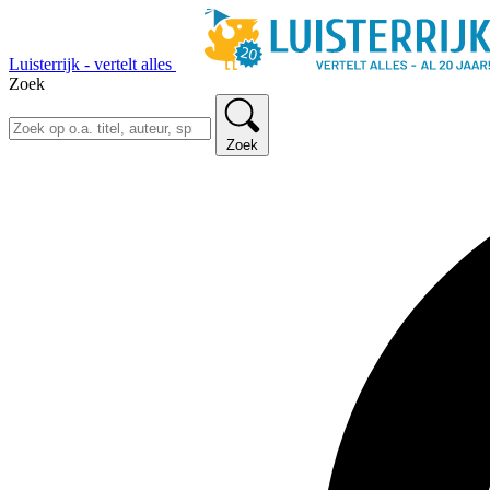
Luisterrijk - vertelt alles
Zoek
Zoek