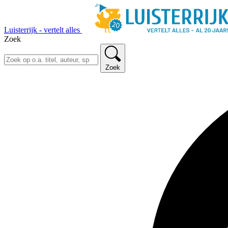
Luisterrijk - vertelt alles
Zoek
Zoek