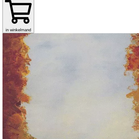
in winkelmand