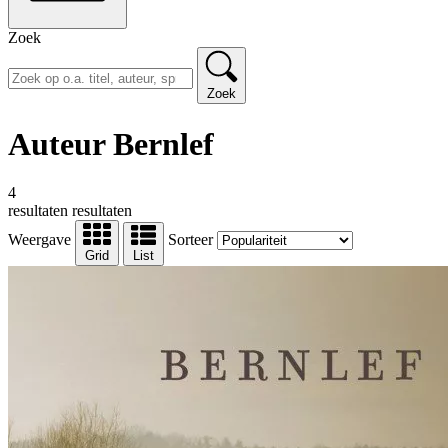
Zoek
Zoek
Auteur Bernlef
4
resultaten
resultaten
Weergave
Sorteer
Grid
List