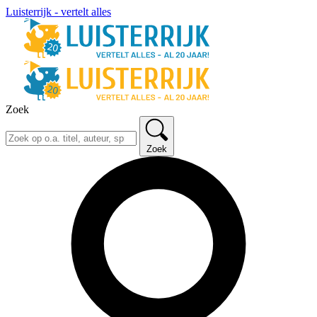
Luisterrijk - vertelt alles
Zoek
Zoek