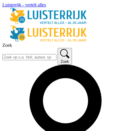
Luisterrijk - vertelt alles
Zoek
Zoek