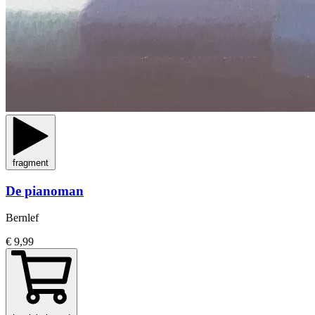
fragment
De pianoman
Bernlef
€ 9,99