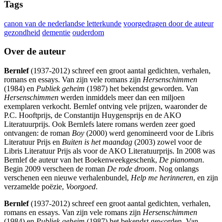
Tags
canon van de nederlandse letterkunde
voorgedragen door de auteur
gezondheid
dementie
ouderdom
Over de auteur
Bernlef
(1937-2012) schreef een groot aantal gedichten, verhalen,
romans en essays. Van zijn vele romans zijn
Hersenschimmen
(1984) en
Publiek geheim
(1987) het bekendst geworden. Van
Hersenschimmen
werden inmiddels meer dan een miljoen
exemplaren verkocht. Bernlef ontving vele prijzen, waaronder de
P.C. Hooftprijs, de Constantijn Huygensprijs en de AKO
Literatuurprijs. Ook Bernlefs latere romans werden zeer goed
ontvangen: de roman
Boy
(2000) werd genomineerd voor de Libris
Literatuur Prijs en
Buiten is het maandag
(2003) zowel voor de
Libris Literatuur Prijs als voor de AKO Literatuurprijs. In 2008 was
Bernlef de auteur van het Boekenweekgeschenk,
De pianoman
.
Begin 2009 verscheen de roman
De rode droom
. Nog onlangs
verschenen een nieuwe verhalenbundel,
Help me herinneren
, en zijn
verzamelde poëzie,
Voorgoed
.
Bernlef
(1937-2012) schreef een groot aantal gedichten, verhalen,
romans en essays. Van zijn vele romans zijn
Hersenschimmen
(1984) en
Publiek geheim
(1987) het bekendst geworden. Van