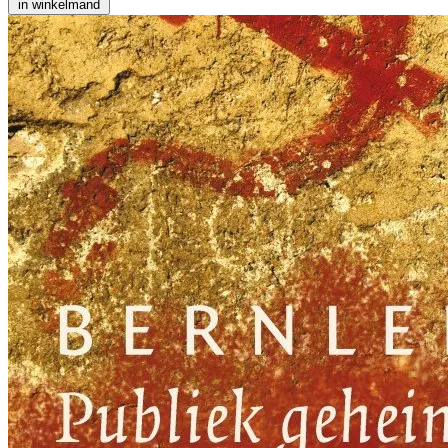
in winkelmand