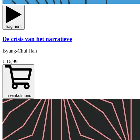
fragment
De crisis van het narratieve
Byung-Chul Han
€ 16,99
in winkelmand