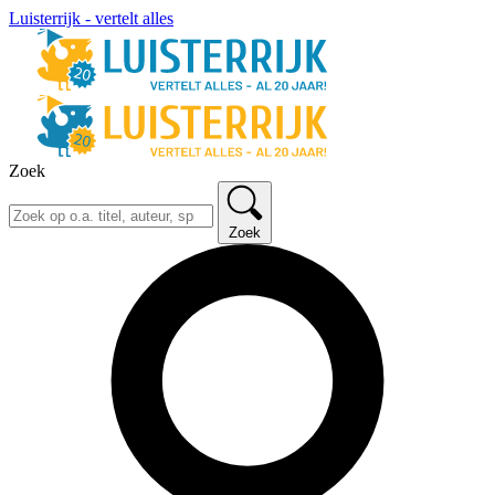
Luisterrijk - vertelt alles
Zoek
Zoek