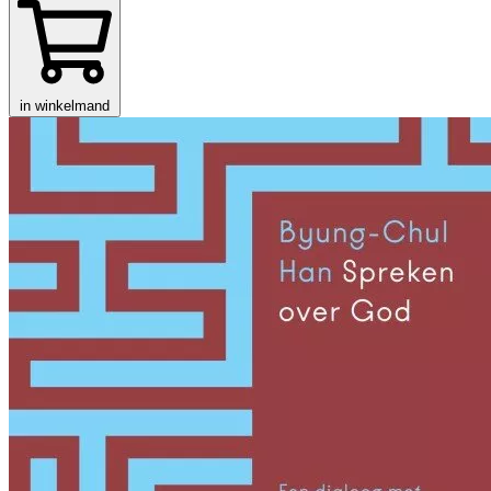
in winkelmand