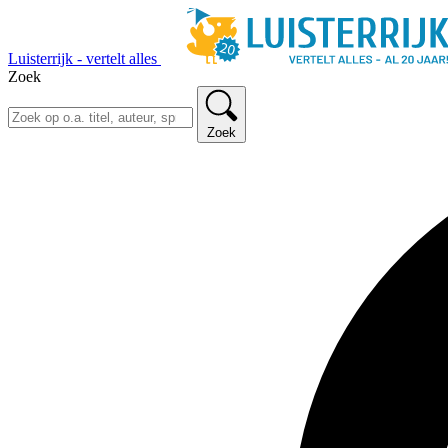
Luisterrijk - vertelt alles
Zoek
Zoek