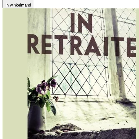
in winkelmand