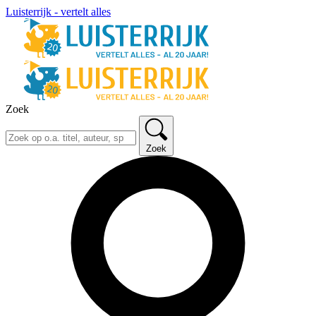
Luisterrijk - vertelt alles
Zoek
Zoek