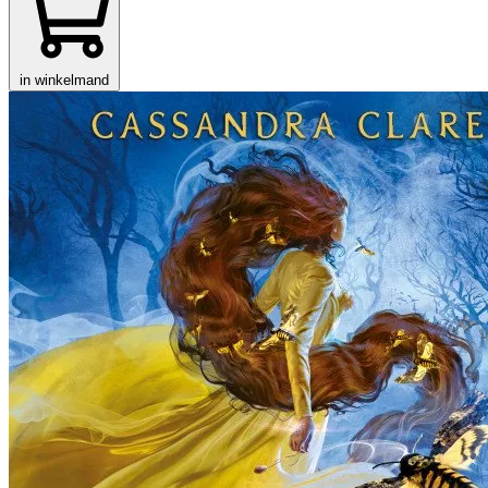
in winkelmand