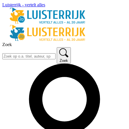
Luisterrijk - vertelt alles
Zoek
Zoek