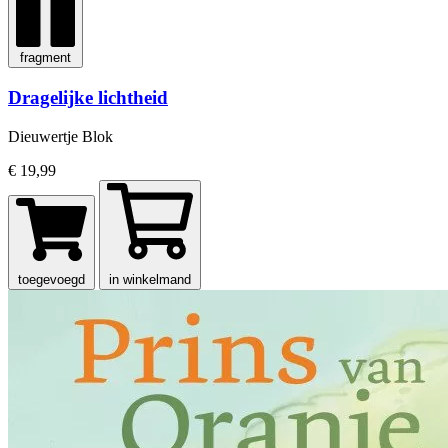
fragment
Dragelijke lichtheid
Dieuwertje Blok
€ 19,99
toegevoegd
in winkelmand