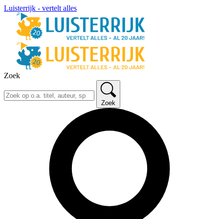
Luisterrijk - vertelt alles
Zoek
Zoek