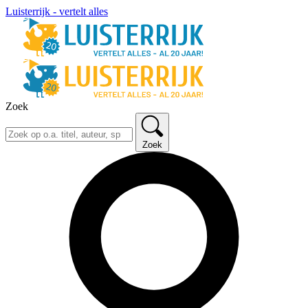
Luisterrijk - vertelt alles
Zoek
Zoek