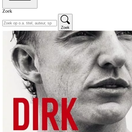
Zoek
Zoek