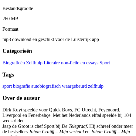
Bestandsgrootte
260 MB
Formaat
mp3 download en geschikt voor de Luisterrijk app
Categorieën
Biografieën
Zelfhulp
Literaire non-fictie en essays
Sport
Tags
sport
biografie
autobiografisch
waargebeurd
zelfhulp
Over de auteur
Dirk Kuyt speelde voor Quick Boys, FC Utrecht, Feyenoord,
Liverpool en Fenerbahçe. Met het Nederlands elftal speelde hij 104
wedstrijden.
Jaap de Groot is chef Sport bij
De Telegraaf
. Hij schreef onder meer
de bestsellers
Johan Cruijff – Mijn verhaal
en
Johan Cruijff – Mijn