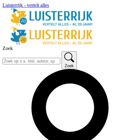
Luisterrijk - vertelt alles
Zoek
Zoek