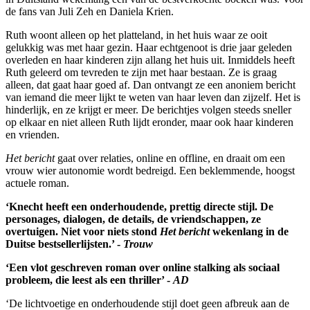
de fans van Juli Zeh en Daniela Krien.
Ruth woont alleen op het platteland, in het huis waar ze ooit
gelukkig was met haar gezin. Haar echtgenoot is drie jaar geleden
overleden en haar kinderen zijn allang het huis uit. Inmiddels heeft
Ruth geleerd om tevreden te zijn met haar bestaan. Ze is graag
alleen, dat gaat haar goed af. Dan ontvangt ze een anoniem bericht
van iemand die meer lijkt te weten van haar leven dan zijzelf. Het is
hinderlijk, en ze krijgt er meer. De berichtjes volgen steeds sneller
op elkaar en niet alleen Ruth lijdt eronder, maar ook haar kinderen
en vrienden.
Het bericht
gaat over relaties, online en offline, en draait om een
vrouw wier autonomie wordt bedreigd. Een beklemmende, hoogst
actuele roman.
‘Knecht heeft een onderhoudende, prettig directe stijl. De
personages, dialogen, de details, de vriendschappen, ze
overtuigen. Niet voor niets stond
Het bericht
wekenlang in de
Duitse bestsellerlijsten.’ -
Trouw
‘Een vlot geschreven roman over online stalking als sociaal
probleem, die leest als een thriller’ -
AD
‘De lichtvoetige en onderhoudende stijl doet geen afbreuk aan de