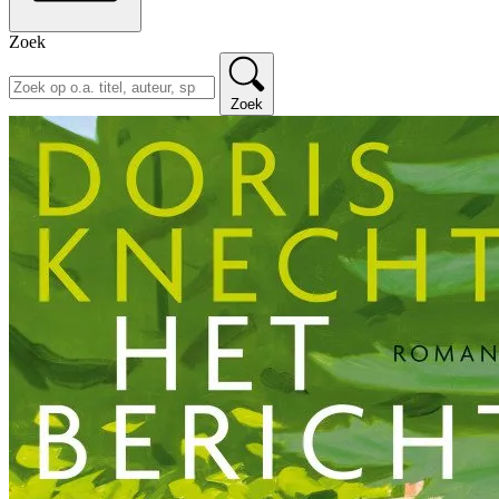
Zoek
Zoek