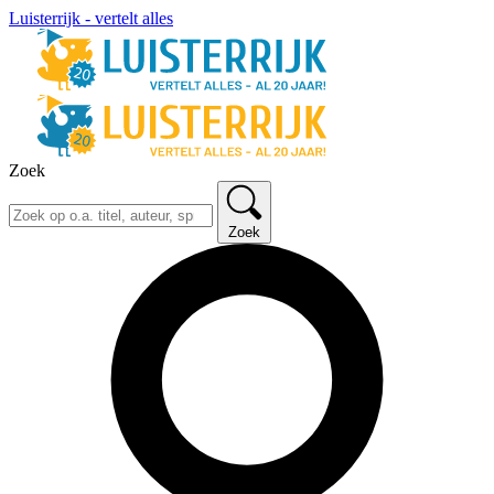
Luisterrijk - vertelt alles
Zoek
Zoek