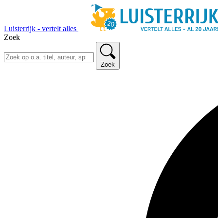
Luisterrijk - vertelt alles
Zoek
Zoek