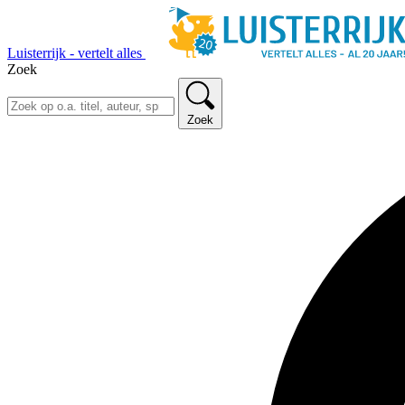
Luisterrijk - vertelt alles
Zoek
Zoek