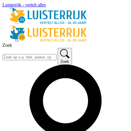
Luisterrijk - vertelt alles
Zoek
Zoek