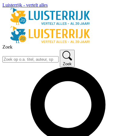
Luisterrijk - vertelt alles
Zoek
Zoek