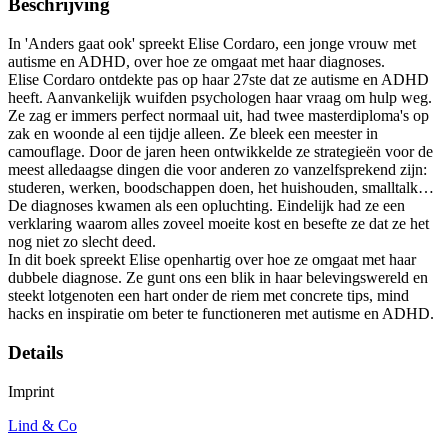
Beschrijving
In 'Anders gaat ook' spreekt Elise Cordaro, een jonge vrouw met
autisme en ADHD, over hoe ze omgaat met haar diagnoses.
Elise Cordaro ontdekte pas op haar 27ste dat ze autisme en ADHD
heeft. Aanvankelijk wuifden psychologen haar vraag om hulp weg.
Ze zag er immers perfect normaal uit, had twee masterdiploma's op
zak en woonde al een tijdje alleen. Ze bleek een meester in
camouflage. Door de jaren heen ontwikkelde ze strategieën voor de
meest alledaagse dingen die voor anderen zo vanzelfsprekend zijn:
studeren, werken, boodschappen doen, het huishouden, smalltalk…
De diagnoses kwamen als een opluchting. Eindelijk had ze een
verklaring waarom alles zoveel moeite kost en besefte ze dat ze het
nog niet zo slecht deed.
In dit boek spreekt Elise openhartig over hoe ze omgaat met haar
dubbele diagnose. Ze gunt ons een blik in haar belevingswereld en
steekt lotgenoten een hart onder de riem met concrete tips, mind
hacks en inspiratie om beter te functioneren met autisme en ADHD.
Details
Imprint
Lind & Co