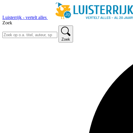
Luisterrijk - vertelt alles
Zoek
Zoek