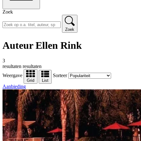
Zoek
Zoek
Auteur Ellen Rink
3
resultaten
resultaten
Weergave
Sorteer
Grid
List
Aanbieding