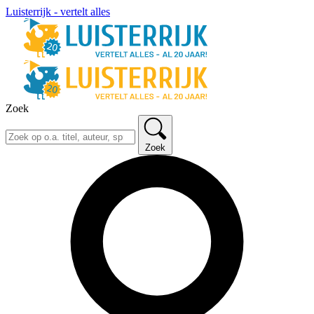
Luisterrijk - vertelt alles
Zoek
Zoek