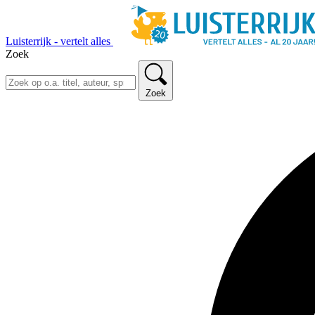
Luisterrijk - vertelt alles
Zoek
Zoek