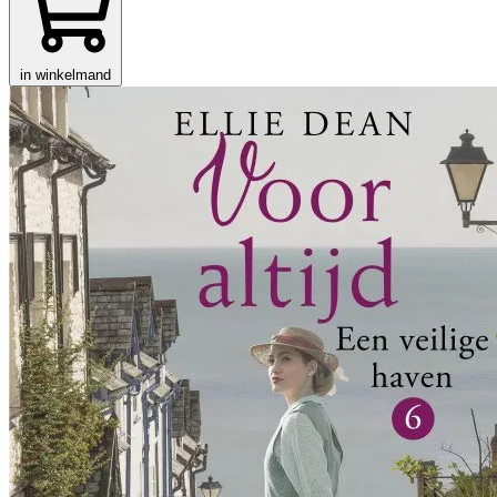
in winkelmand