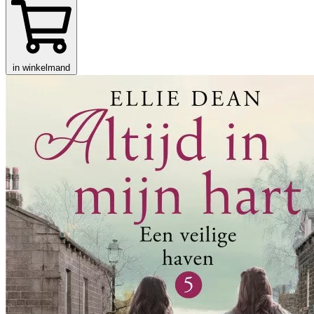
in winkelmand