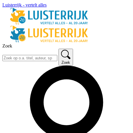
Luisterrijk - vertelt alles
Zoek
Zoek