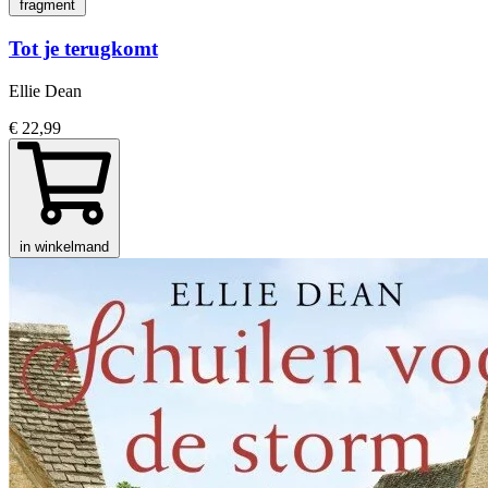
fragment
Tot je terugkomt
Ellie Dean
€ 22,99
in winkelmand