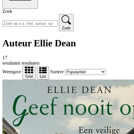
Zoek
Zoek
Auteur Ellie Dean
17
resultaten
resultaten
Weergave
Sorteer
Grid
List