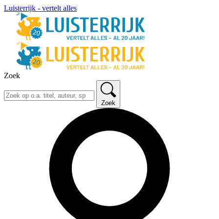
Luisterrijk - vertelt alles
Zoek
Zoek