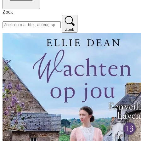
Zoek
Zoek