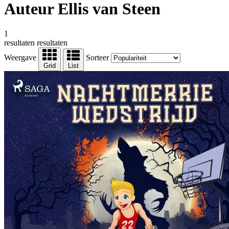
Auteur Ellis van Steen
1
resultaten
resultaten
Weergave
Sorteer
Grid
List