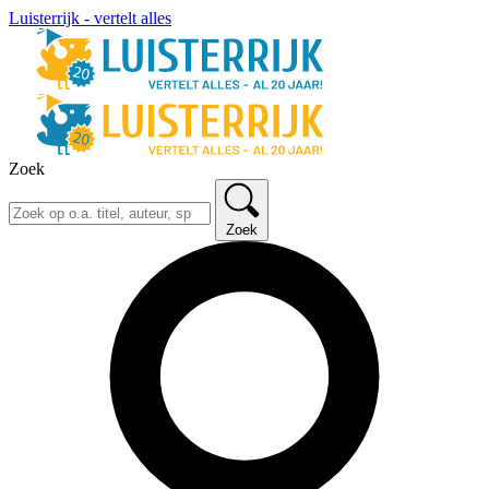
Luisterrijk - vertelt alles
Zoek
Zoek