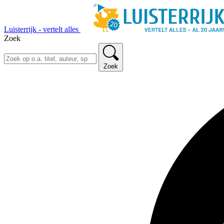
Luisterrijk - vertelt alles
Zoek
Zoek