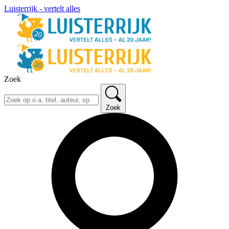
Luisterrijk - vertelt alles
Zoek
Zoek