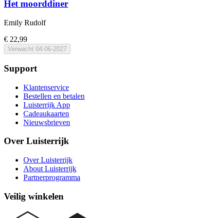
Het moorddiner
Emily Rudolf
€ 22,99
Verwacht
04-06-2027
Support
Klantenservice
Bestellen en betalen
Luisterrijk App
Cadeaukaarten
Nieuwsbrieven
Over Luisterrijk
Over Luisterrijk
About Luisterrijk
Partnerprogramma
Veilig winkelen