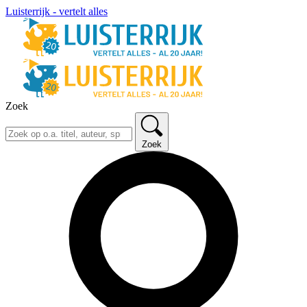
Luisterrijk - vertelt alles
Zoek
Zoek