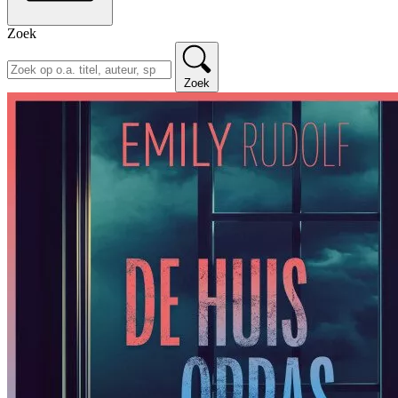
Zoek
Zoek