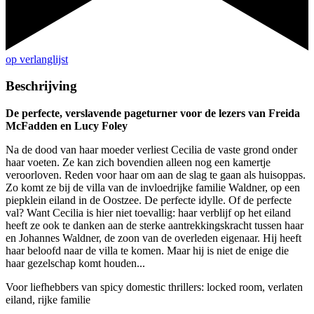
op verlanglijst
Beschrijving
De perfecte, verslavende pageturner voor de lezers van Freida
McFadden en Lucy Foley
Na de dood van haar moeder verliest Cecilia de vaste grond onder
haar voeten. Ze kan zich bovendien alleen nog een kamertje
veroorloven. Reden voor haar om aan de slag te gaan als huisoppas.
Zo komt ze bij de villa van de invloedrijke familie Waldner, op een
piepklein eiland in de Oostzee. De perfecte idylle. Of de perfecte
val? Want Cecilia is hier niet toevallig: haar verblijf op het eiland
heeft ze ook te danken aan de sterke aantrekkingskracht tussen haar
en Johannes Waldner, de zoon van de overleden eigenaar. Hij heeft
haar beloofd naar de villa te komen. Maar hij is niet de enige die
haar gezelschap komt houden...
Voor liefhebbers van spicy domestic thrillers: locked room, verlaten
eiland, rijke familie