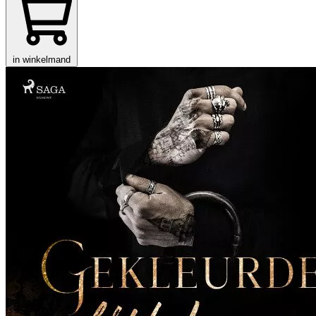
in winkelmand