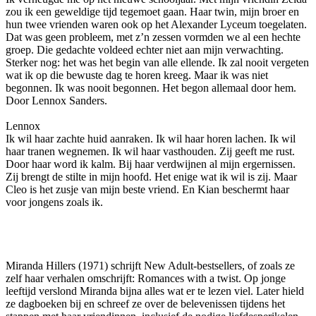
zou ik een geweldige tijd tegemoet gaan. Haar twin, mijn broer en
hun twee vrienden waren ook op het Alexander Lyceum toegelaten.
Dat was geen probleem, met z’n zessen vormden we al een hechte
groep. Die gedachte voldeed echter niet aan mijn verwachting.
Sterker nog: het was het begin van alle ellende. Ik zal nooit vergeten
wat ik op die bewuste dag te horen kreeg. Maar ik was niet
begonnen. Ik was nooit begonnen. Het begon allemaal door hem.
Door Lennox Sanders.
Lennox
Ik wil haar zachte huid aanraken. Ik wil haar horen lachen. Ik wil
haar tranen wegnemen. Ik wil haar vasthouden. Zij geeft me rust.
Door haar word ik kalm. Bij haar verdwijnen al mijn ergernissen.
Zij brengt de stilte in mijn hoofd. Het enige wat ik wil is zij. Maar
Cleo is het zusje van mijn beste vriend. En Kian beschermt haar
voor jongens zoals ik.
Miranda Hillers (1971) schrijft New Adult-bestsellers, of zoals ze
zelf haar verhalen omschrijft: Romances with a twist. Op jonge
leeftijd verslond Miranda bijna alles wat er te lezen viel. Later hield
ze dagboeken bij en schreef ze over de belevenissen tijdens het