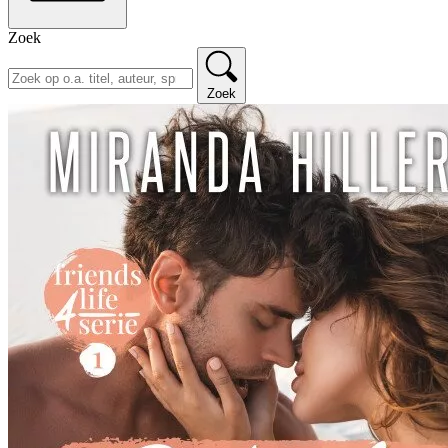
Zoek
Zoek