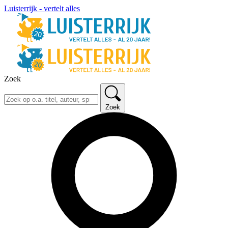
Luisterrijk - vertelt alles
Zoek
Zoek