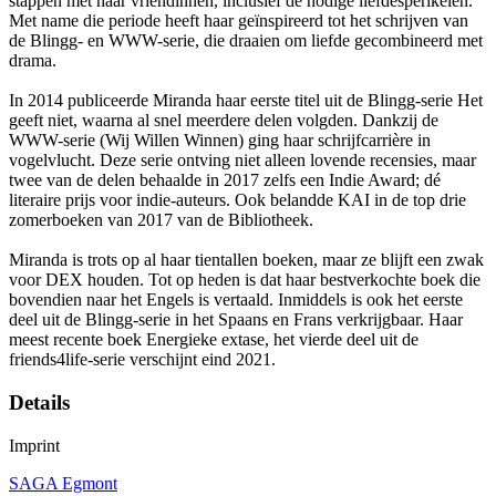
stappen met haar vriendinnen, inclusief de nodige liefdesperikelen.
Met name die periode heeft haar geïnspireerd tot het schrijven van
de Blingg- en WWW-serie, die draaien om liefde gecombineerd met
drama.
In 2014 publiceerde Miranda haar eerste titel uit de Blingg-serie Het
geeft niet, waarna al snel meerdere delen volgden. Dankzij de
WWW-serie (Wij Willen Winnen) ging haar schrijfcarrière in
vogelvlucht. Deze serie ontving niet alleen lovende recensies, maar
twee van de delen behaalde in 2017 zelfs een Indie Award; dé
literaire prijs voor indie-auteurs. Ook belandde KAI in de top drie
zomerboeken van 2017 van de Bibliotheek.
Miranda is trots op al haar tientallen boeken, maar ze blijft een zwak
voor DEX houden. Tot op heden is dat haar bestverkochte boek die
bovendien naar het Engels is vertaald. Inmiddels is ook het eerste
deel uit de Blingg-serie in het Spaans en Frans verkrijgbaar. Haar
meest recente boek Energieke extase, het vierde deel uit de
friends4life-serie verschijnt eind 2021.
Details
Imprint
SAGA Egmont