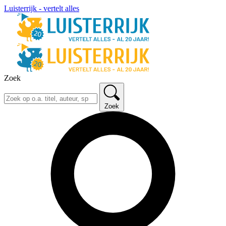
Luisterrijk - vertelt alles
Zoek
Zoek