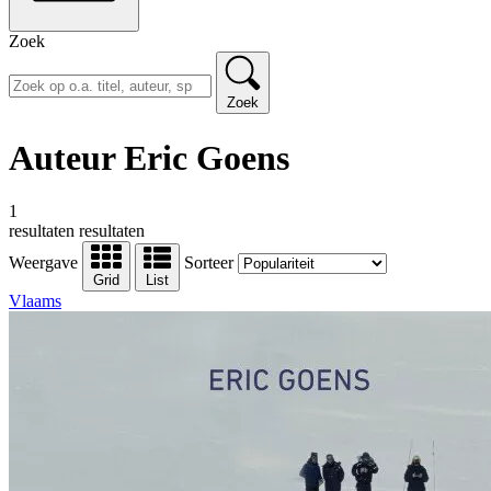
Zoek
Zoek
Auteur Eric Goens
1
resultaten
resultaten
Weergave
Sorteer
Grid
List
Vlaams