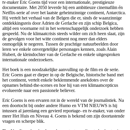
tv-maker Eric Goens tijd voor een internationale, prestigieuze
documentaire. Met 2050 leverde hij een ambitieuze cinemafilm én
Netflix-serie af over het laatste geheimzinnige continent, Antarctica.
Hij vertelt het verhaal van de Belgen die er, sinds de waanzinnige
ontdekkingsreis door Adrien de Gerlache en zijn schip Belgica,
altijd een voorname rol in het wetenschappelijk onderzoek hebben
gespeeld. Nu de klimaatcrisis steeds wilder om zich heen slaat, zijn
de gevolgen voor het witte continent nog meer dan elders
onmogelijk te negeren. Tussen de prachtige natuurbeelden door
leren we enkele onvergetelijke personages kennen, zoals Alain
Hubert, de kleindochter van de Gerlache en enkele uitgesproken
internationale onderzoekers.
Het boek is een noodzakelijke aanvulling op de film en de serie.
Eric Goens gaat er dieper in op de Belgische, historische band met
het continent, vertelt enkele beklemmende anekdotes over de
opnames behind-the-scenes en hoe hij van een klimaatscepticus
evolueerde naar een passionele believer.
Eric Goens is een ervaren rot in de wereld van de journalistiek. Na
een doortocht bij onder andere Humo en VTM NIEUWS is hij
intussen al jarenlang een gevierd reportage- en tv-maker, van onder
meer Het Huis en Niveau 4. Goens is bekend om zijn doortastende
vragen en scherpe blik.