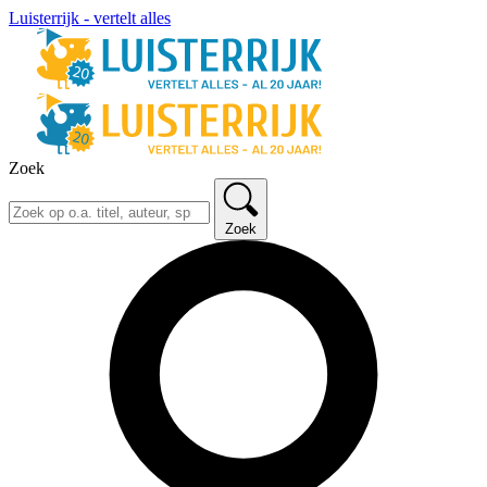
Luisterrijk - vertelt alles
Zoek
Zoek