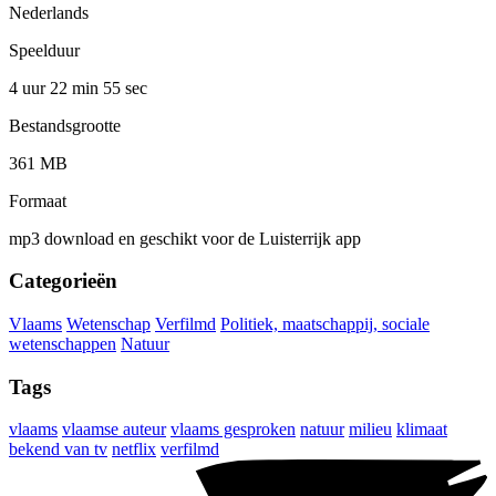
Nederlands
Speelduur
4 uur 22 min
55 sec
Bestandsgrootte
361 MB
Formaat
mp3 download en geschikt voor de Luisterrijk app
Categorieën
Vlaams
Wetenschap
Verfilmd
Politiek, maatschappij, sociale
wetenschappen
Natuur
Tags
vlaams
vlaamse auteur
vlaams gesproken
natuur
milieu
klimaat
bekend van tv
netflix
verfilmd