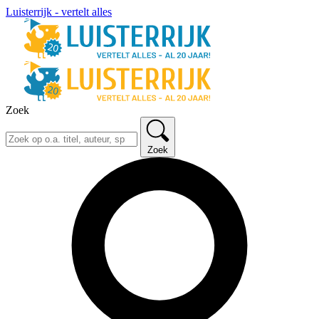
Luisterrijk - vertelt alles
Zoek
Zoek