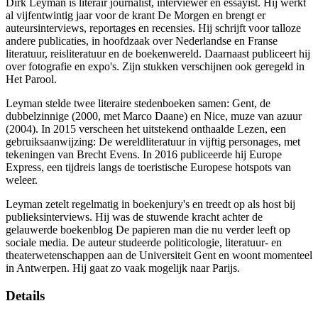
Dirk Leyman is literair journalist, interviewer en essayist. Hij werkt
al vijfentwintig jaar voor de krant De Morgen en brengt er
auteursinterviews, reportages en recensies. Hij schrijft voor talloze
andere publicaties, in hoofdzaak over Nederlandse en Franse
literatuur, reisliteratuur en de boekenwereld. Daarnaast publiceert hij
over fotografie en expo's. Zijn stukken verschijnen ook geregeld in
Het Parool.
Leyman stelde twee literaire stedenboeken samen: Gent, de
dubbelzinnige (2000, met Marco Daane) en Nice, muze van azuur
(2004). In 2015 verscheen het uitstekend onthaalde Lezen, een
gebruiksaanwijzing: De wereldliteratuur in vijftig personages, met
tekeningen van Brecht Evens. In 2016 publiceerde hij Europe
Express, een tijdreis langs de toeristische Europese hotspots van
weleer.
Leyman zetelt regelmatig in boekenjury's en treedt op als host bij
publieksinterviews. Hij was de stuwende kracht achter de
gelauwerde boekenblog De papieren man die nu verder leeft op
sociale media. De auteur studeerde politicologie, literatuur- en
theaterwetenschappen aan de Universiteit Gent en woont momenteel
in Antwerpen. Hij gaat zo vaak mogelijk naar Parijs.
Details