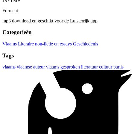
1975 MB
Formaat
mp3 download en geschikt voor de Luisterrijk app
Categorieën
Vlaams
Literaire non-fictie en essays
Geschiedenis
Tags
vlaams
vlaamse auteur
vlaams gesproken
literatuur
cultuur
parijs