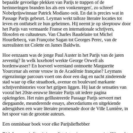
bepaalde gevoelige plekken van Parijs te trappen of de
herinneringen branden los als een vonkenregen', zo schreef
Nobelprijswinnaar Patrick Modiano ooit. En dat is precies wat in
Passage Parijs gebeurt. Leyman wekt talloze literaire locaties tot
leven en ontfutselt ze hun geheimen. Hij neemt je op sleeptouw door
het Parijs van vermaarde Franse en internationale schrijvers,
filosofen en cultauteurs. Van Charles Baudelaire tot Michel
Houellebecq, van Françoise Sagan tot Georges Perec, van de
surrealisten tot Colette en James Baldwin.
Hoe eenzaam was de jonge Paul Auster in het Parijs van de jaren
zeventig? In welk luxehotel werkte George Orwell als
bordenwasser? En hoeveel weerstand ontmoette Marguerite
Yourcenar als eerste vrouw in de Académie française? Leymans
eigenzinnige parcours voert ons door een dag en nacht zinderende
stad waar op elke straathoek, avenue en boulevard markante
schrijvershistories voor het grijpen liggen. Hij laat de sensaties van
vooral het 20ste-eeuwse literaire Parijs uit iedere pagina
opkringelen. Het ruim geïllustreerde Passage Parijs serveert met
diepgaande, meanderende essays, abecedariums en uitgekiende
adresgidsen een ware literaire promenade door de Ville Lumière, in
het spoor van de grootste auteurs.
Een onmisbaar boek voor elke Parijsliefhebber