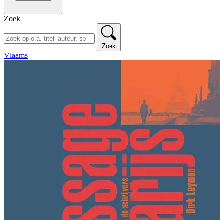
Zoek
Zoek
Vlaams