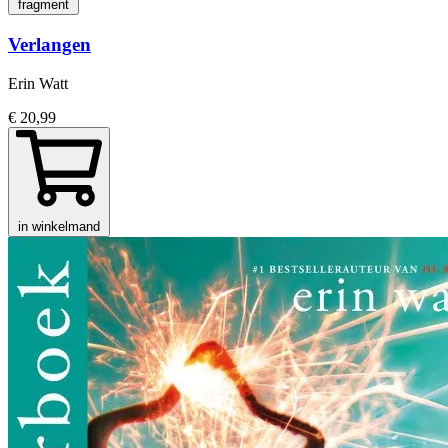
fragment
Verlangen
Erin Watt
€ 20,99
in winkelmand