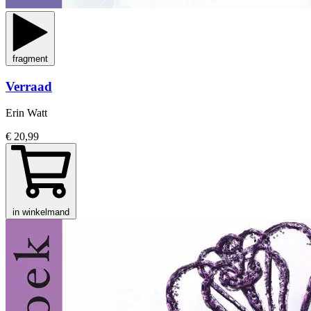
fragment
Verraad
Erin Watt
€ 20,99
in winkelmand