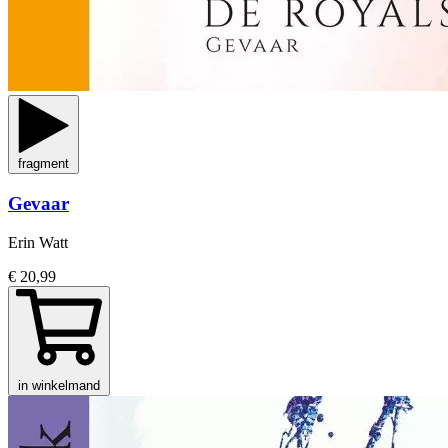
fragment
Gevaar
Erin Watt
€ 20,99
in winkelmand