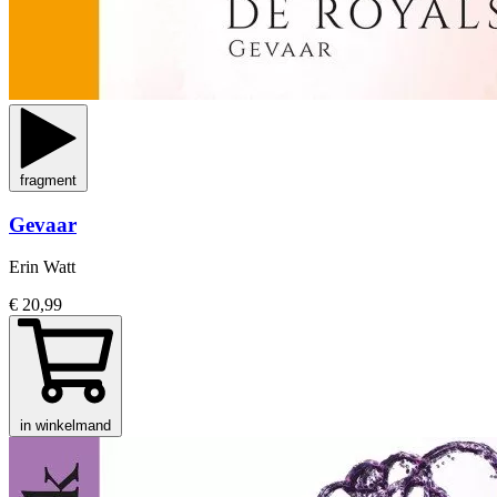
fragment
Gevaar
Erin Watt
€ 20,99
in winkelmand