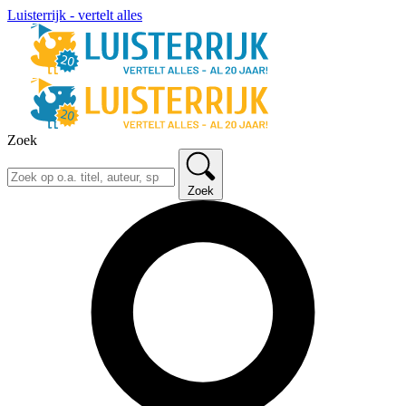
Luisterrijk - vertelt alles
Zoek
Zoek