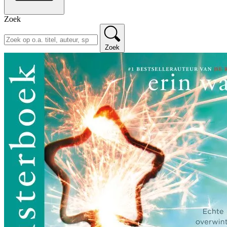
Zoek
Zoek