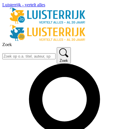
Luisterrijk - vertelt alles
Zoek
Zoek