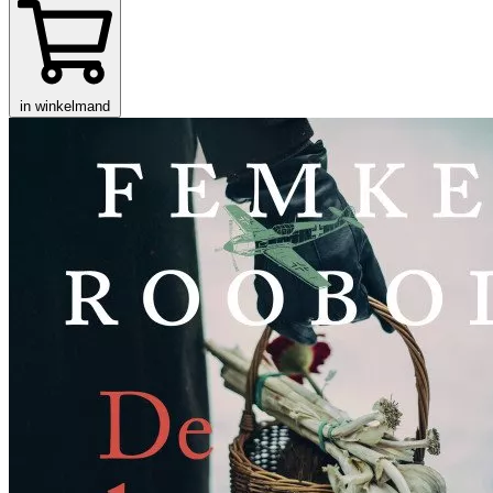
in winkelmand