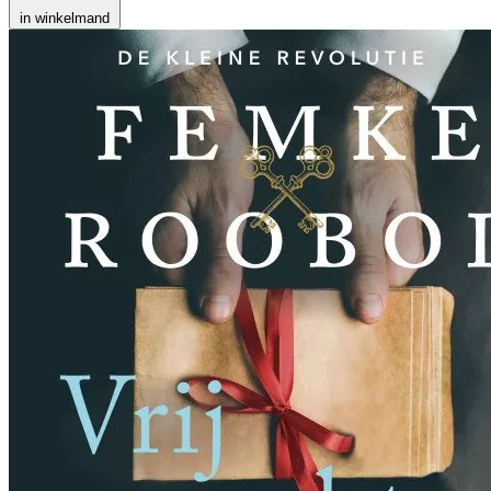
in winkelmand