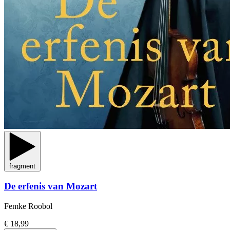
fragment
De erfenis van Mozart
Femke Roobol
€ 18,99