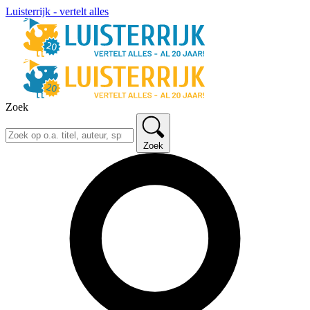
Luisterrijk - vertelt alles
Zoek
Zoek