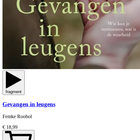
fragment
Gevangen in leugens
Femke Roobol
€ 18,99