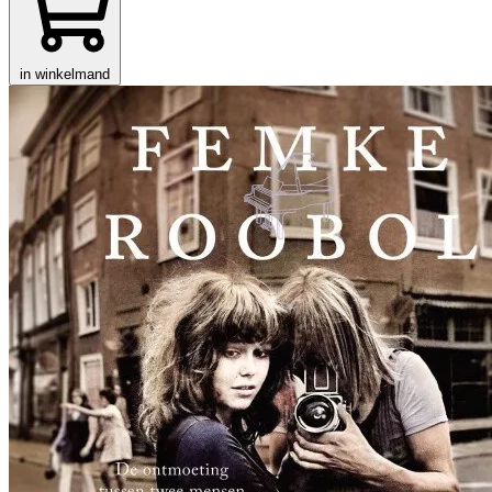
in winkelmand