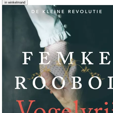
in winkelmand