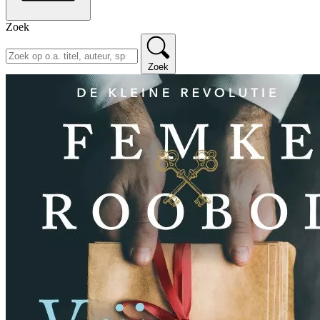
Zoek
Zoek