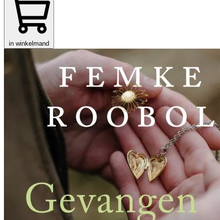
in winkelmand