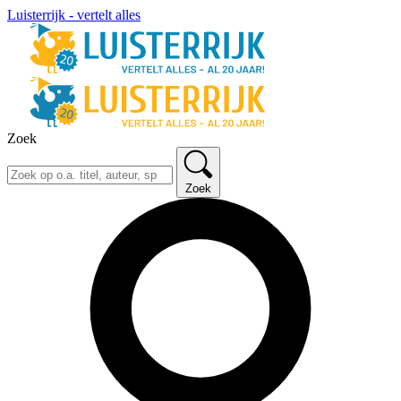
Luisterrijk - vertelt alles
Zoek
Zoek