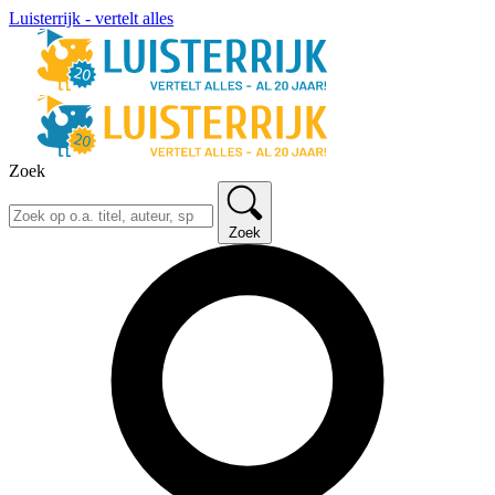
Luisterrijk - vertelt alles
Zoek
Zoek