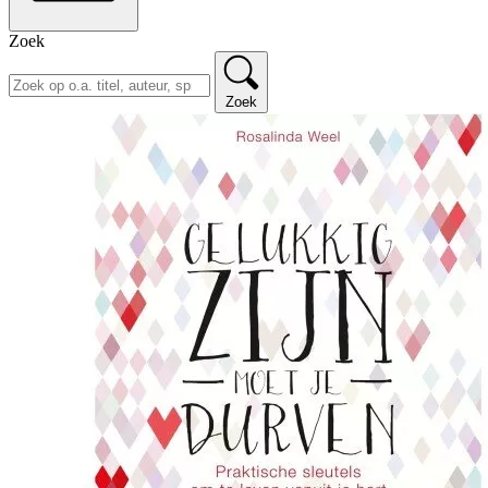
Zoek
Zoek