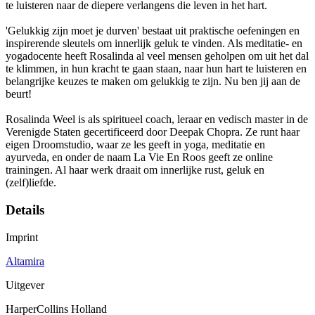
te luisteren naar de diepere verlangens die leven in het hart.
'Gelukkig zijn moet je durven' bestaat uit praktische oefeningen en
inspirerende sleutels om innerlijk geluk te vinden. Als meditatie- en
yogadocente heeft Rosalinda al veel mensen geholpen om uit het dal
te klimmen, in hun kracht te gaan staan, naar hun hart te luisteren en
belangrijke keuzes te maken om gelukkig te zijn. Nu ben jij aan de
beurt!
Rosalinda Weel is als spiritueel coach, leraar en vedisch master in de
Verenigde Staten gecertificeerd door Deepak Chopra. Ze runt haar
eigen Droomstudio, waar ze les geeft in yoga, meditatie en
ayurveda, en onder de naam La Vie En Roos geeft ze online
trainingen. Al haar werk draait om innerlijke rust, geluk en
(zelf)liefde.
Details
Imprint
Altamira
Uitgever
HarperCollins Holland