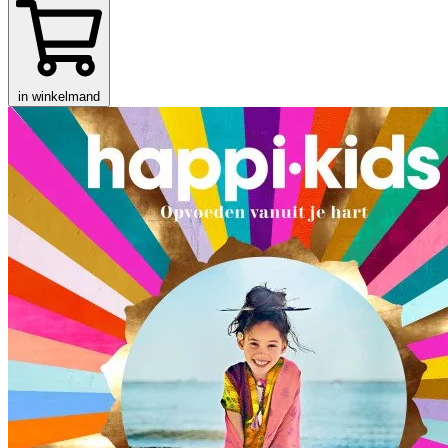
in winkelmand