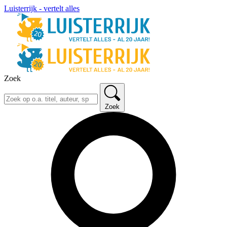
Luisterrijk - vertelt alles
Zoek
Zoek