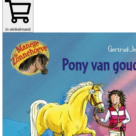
in winkelmand