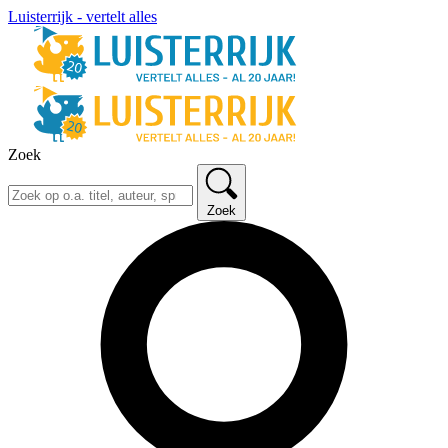
Luisterrijk - vertelt alles
Zoek
Zoek