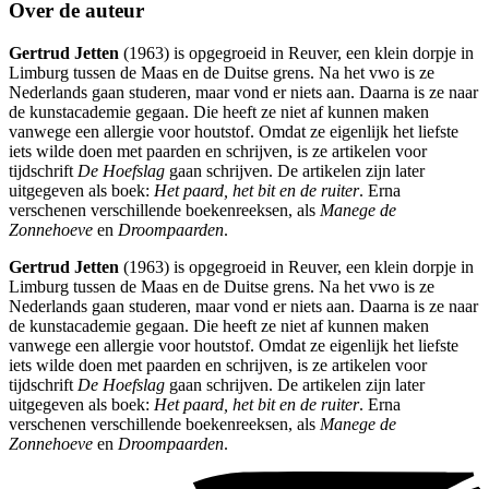
Over de auteur
Gertrud Jetten
(1963) is opgegroeid in Reuver, een klein dorpje in
Limburg tussen de Maas en de Duitse grens. Na het vwo is ze
Nederlands gaan studeren, maar vond er niets aan. Daarna is ze naar
de kunstacademie gegaan. Die heeft ze niet af kunnen maken
vanwege een allergie voor houtstof. Omdat ze eigenlijk het liefste
iets wilde doen met paarden en schrijven, is ze artikelen voor
tijdschrift
De Hoefslag
gaan schrijven. De artikelen zijn later
uitgegeven als boek:
Het paard, het bit en de ruiter
. Erna
verschenen verschillende boekenreeksen, als
Manege de
Zonnehoeve
en
Droompaarden
.
Gertrud Jetten
(1963) is opgegroeid in Reuver, een klein dorpje in
Limburg tussen de Maas en de Duitse grens. Na het vwo is ze
Nederlands gaan studeren, maar vond er niets aan. Daarna is ze naar
de kunstacademie gegaan. Die heeft ze niet af kunnen maken
vanwege een allergie voor houtstof. Omdat ze eigenlijk het liefste
iets wilde doen met paarden en schrijven, is ze artikelen voor
tijdschrift
De Hoefslag
gaan schrijven. De artikelen zijn later
uitgegeven als boek:
Het paard, het bit en de ruiter
. Erna
verschenen verschillende boekenreeksen, als
Manege de
Zonnehoeve
en
Droompaarden
.