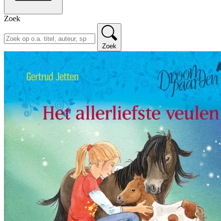
Zoek
Zoek