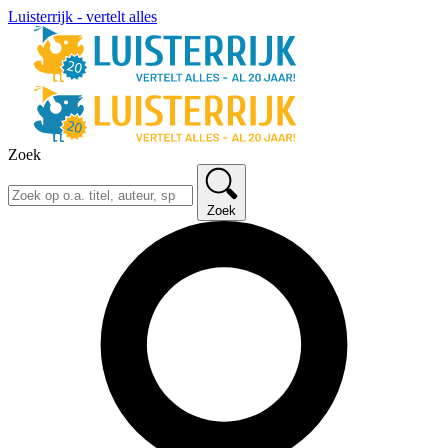
Luisterrijk - vertelt alles
Zoek
Zoek