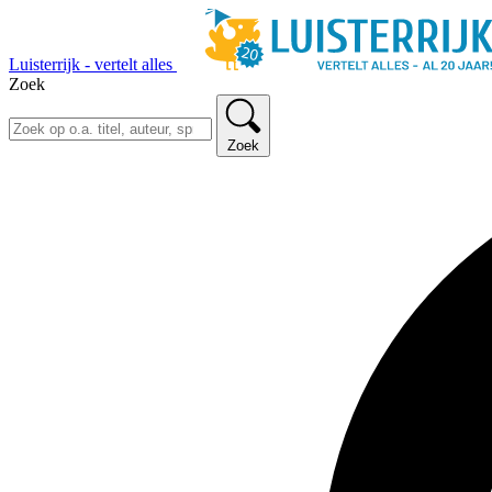
Luisterrijk - vertelt alles
Zoek
Zoek