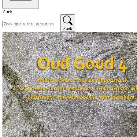
Zoek
Zoek