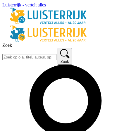
Luisterrijk - vertelt alles
Zoek
Zoek