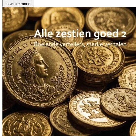
in winkelmand