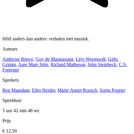
Héél anders dan anders: verhalen met muziek.
Auteurs
Ambrose Bierce
,
Guy de Maupassant
,
Lévi Weemoedt
,
Gebr.
Grimm
,
Aare Mare Stijn
,
Richard Matheson
,
John Steinbeck
,
C.S.
Forrester
Sprekers
Ben Maasdam
,
Eltjo Herder
,
Marie-Annet Roosch
,
Sonja Pourier
Speelduur
5 uur 42 min
48 sec
Prijs
€ 12,50