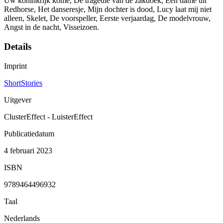
Uw koninkrijk kome, De tragedie van de zakdoek, Een dame uit
Redhorse, Het danseresje, Mijn dochter is dood, Lucy laat mij niet
alleen, Skelet, De voorspeller, Eerste verjaardag, De modelvrouw,
Angst in de nacht, Visseizoen.
Details
Imprint
ShortStories
Uitgever
ClusterEffect - LuisterEffect
Publicatiedatum
4 februari 2023
ISBN
9789464496932
Taal
Nederlands