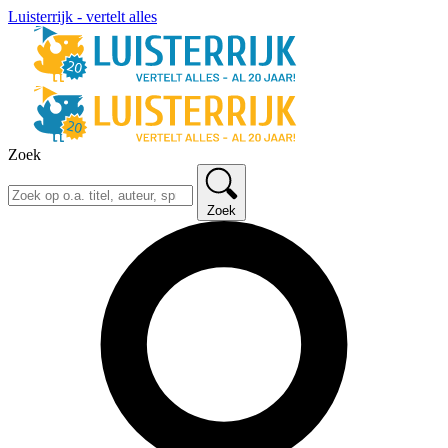
Luisterrijk - vertelt alles
Zoek
Zoek