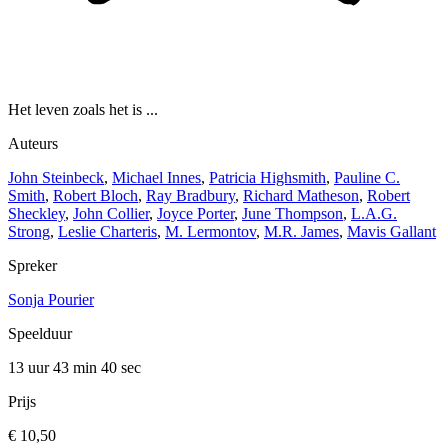
Het leven zoals het is ...
Auteurs
John Steinbeck
,
Michael Innes
,
Patricia Highsmith
,
Pauline C.
Smith
,
Robert Bloch
,
Ray Bradbury
,
Richard Matheson
,
Robert
Sheckley
,
John Collier
,
Joyce Porter
,
June Thompson
,
L.A.G.
Strong
,
Leslie Charteris
,
M. Lermontov
,
M.R. James
,
Mavis Gallant
Spreker
Sonja Pourier
Speelduur
13 uur 43 min
40 sec
Prijs
€ 10,50