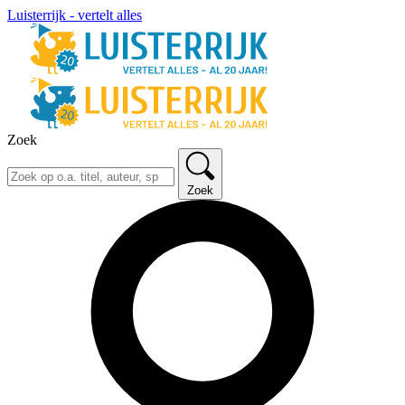
Luisterrijk - vertelt alles
Zoek
Zoek