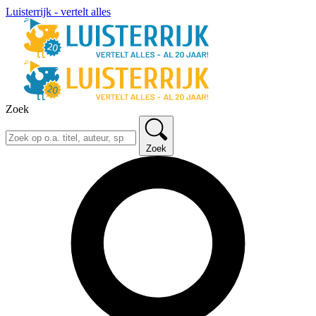
Luisterrijk - vertelt alles
Zoek
Zoek