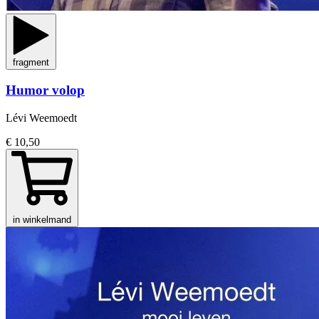
fragment
Humor volop
Lévi Weemoedt
€ 10,50
in winkelmand