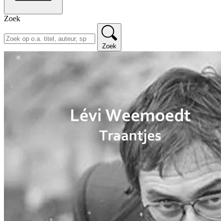
Zoek
Zoek