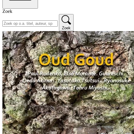
Zoek
Zoek