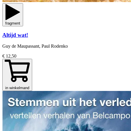
fragment
Altijd wat!
Guy de Maupassant, Paul Rodenko
€ 12,50
in winkelmand