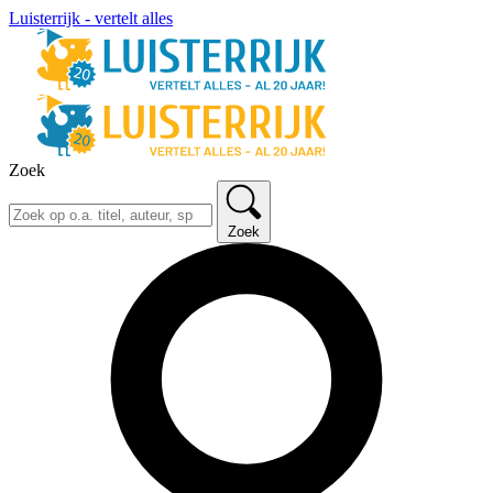
Luisterrijk - vertelt alles
Zoek
Zoek