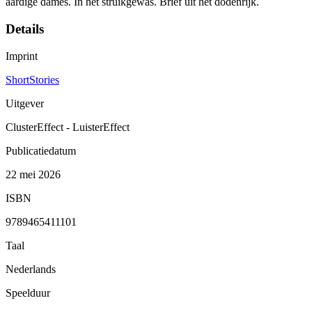
aardige dames. In het struikgewas. Brief uit het dodenrijk.
Details
Imprint
ShortStories
Uitgever
ClusterEffect - LuisterEffect
Publicatiedatum
22 mei 2026
ISBN
9789465411101
Taal
Nederlands
Speelduur