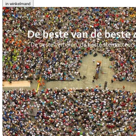
in winkelmand