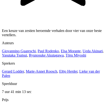
Een keuze van zestien beroemde verhalen door vier van onze beste
vertellers.
Auteurs
Giovannino Guareschi
,
Paul Rodenko
,
Elsa Morante
,
Ueda Akinari
,
Yasutaka Tsutsui
,
Ryunosuke Akutagawa
,
Tōru Miyoshi
Sprekers
Gerard Lodder
,
Marie-Annet Roosch
,
Eltjo Herder
,
Lieke van der
Palen
Speelduur
7 uur 41 min
13 sec
Prijs