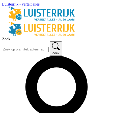
Luisterrijk - vertelt alles
Zoek
Zoek