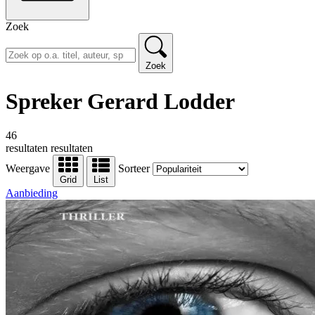
Zoek
Zoek
Spreker Gerard Lodder
46
resultaten
resultaten
Weergave
Sorteer
Grid
List
Aanbieding