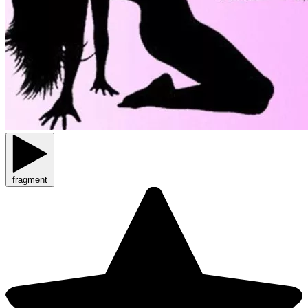
fragment