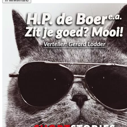
in winkelmand