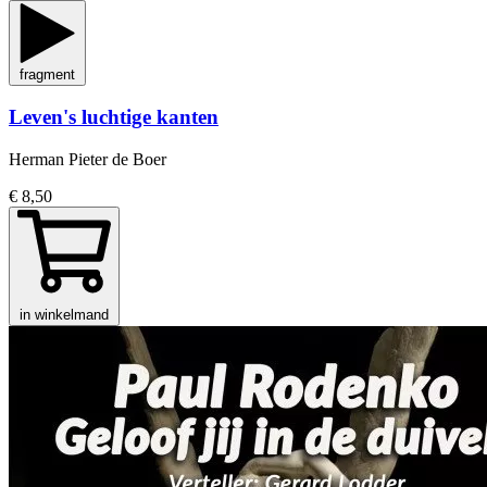
fragment
Leven's luchtige kanten
Herman Pieter de Boer
€ 8,50
in winkelmand