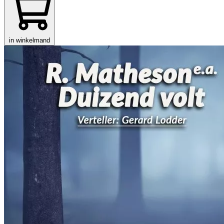
in winkelmand