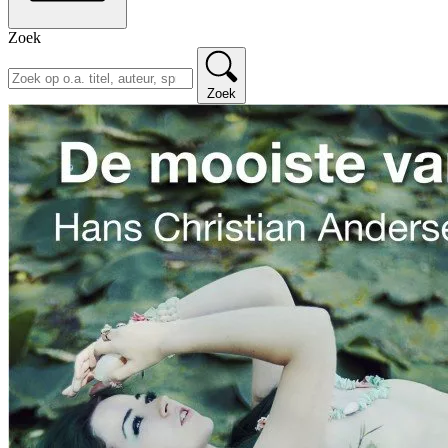
Zoek
Zoek