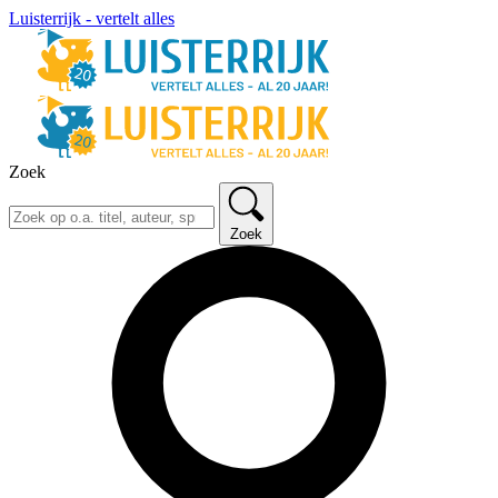
Luisterrijk - vertelt alles
Zoek
Zoek